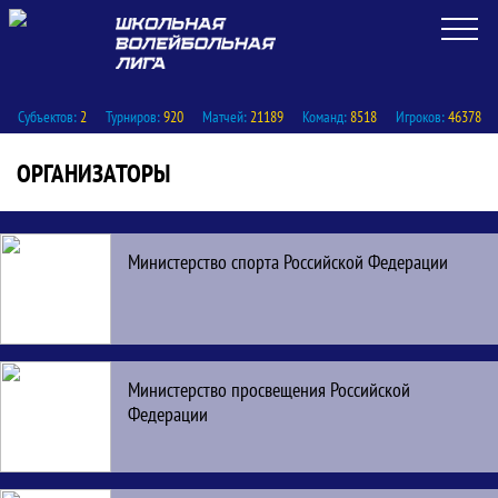
Субъектов:
2
Турниров:
920
Матчей:
21189
Команд:
8518
Игроков:
46378
ОРГАНИЗАТОРЫ
Организаторы
Министерство спорта Российской Федерации
Министерство просвещения Российской
Федерации