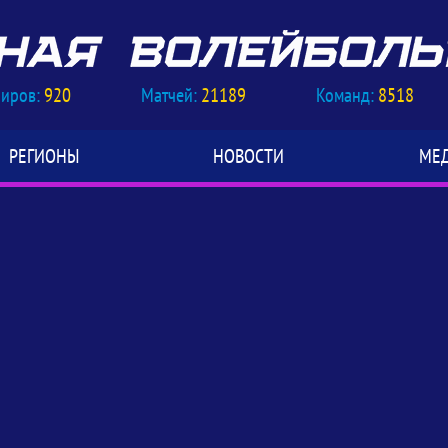
ниров:
920
Матчей:
21189
Команд:
8518
РЕГИОНЫ
НОВОСТИ
МЕ
у мячей!, О старте приема заявок на 