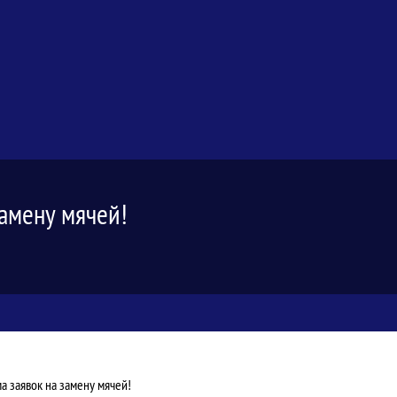
замену мячей!
а заявок на замену мячей!